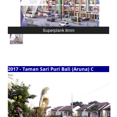
❮
❯
Superplank 8mm
2017 - Taman Sari Puri Bali (Aruna) C
Bali
1 / 1