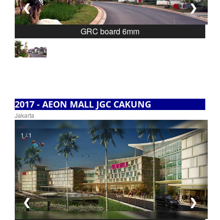
❮
❯
GRC board 6mm
2017 - AEON MALL JGC CAKUNG
Jakarta
1 / 1
❮
❯