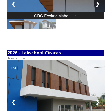
❮
❯
GRC Ecoline Mahoni L1
2026 - Labschool Ciracas
Jakarta Timur
1 / 4
❮
❯