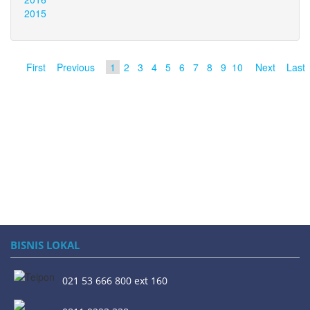
2015
First
Previous
1
2
3
4
5
6
7
8
9
10
Next
Last
BISNIS LOKAL
021 53 666 800 ext 160