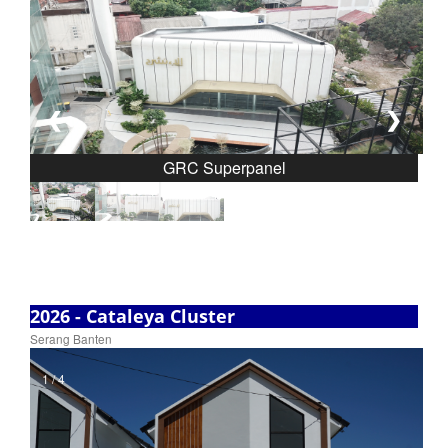
❮
❯
GRC Superpanel
2026 - Cataleya Cluster
Serang Banten
1 / 4