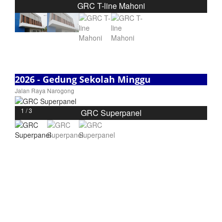
GRC T-line Mahoni
2026 - Gedung Sekolah Minggu
Jalan Raya Narogong
1 / 3
GRC Superpanel
❮
❯