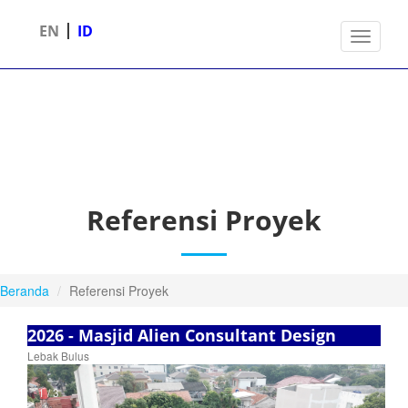
|
EN
ID
Toggle 
Referensi Proyek
Beranda
Referensi Proyek
2026 - Masjid Alien Consultant Design
Lebak Bulus
1 / 3